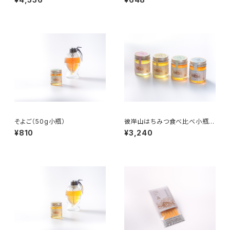
そよご（50g小瓶）
彼岸山はちみつ食べ比べ小瓶4
種セット
¥810
¥3,240