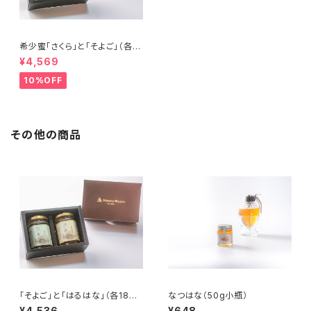
希少蜜「さくら」と「そよご」（各18
0g）化粧箱入り2本セット
¥4,569
10%OFF
その他の商品
「そよご」と「はるはな」（各180
なつはな（50g小瓶）
g）化粧箱入り2本セット
¥4,536
¥648