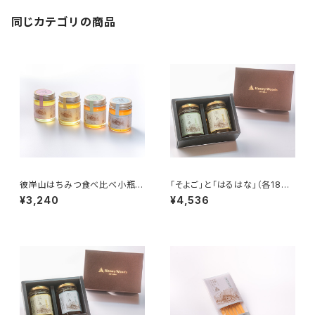
同じカテゴリの商品
彼岸山はちみつ食べ比べ小瓶4
「そよご」と「はるはな」（各180
種セット
g）化粧箱入り2本セット
¥3,240
¥4,536