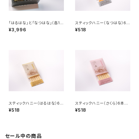
「はるはな」と「なつはな」（各18
スティックハニー（なつはな）6本
0g）化粧箱入り2本セット
入り
¥3,996
¥518
スティックハニー（はるはな）6本
スティックハニー（さくら）6本入
入り
り
¥518
¥518
セール中の商品