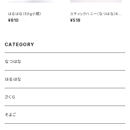
はるはな（50g小瓶）
スティックハニー（なつはな）6本
入り
¥810
¥518
CATEGORY
なつはな
はるはな
さくら
そよご